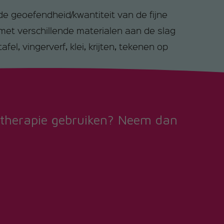
 de geoefendheid/kwantiteit van de fijne
 met verschillende materialen aan de slag
el, vingerverf, klei, krijten, tekenen op
t lichaamsbesef moeten op gang komen.
n- en uitkleden, zelf eten met bestek,
 zonder zijwielen.
ntherapie gebruiken? Neem dan