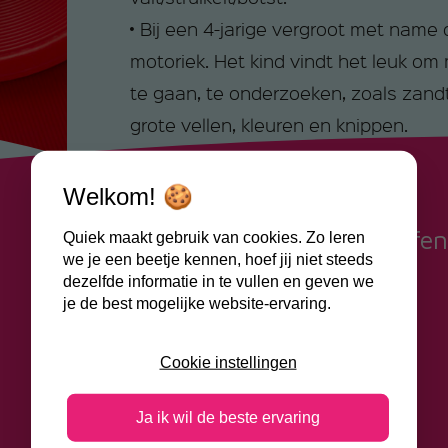
• Bij een 4-jarige vergroot met name
motoriek. Het kind vindt het leuk om
te gaan, te onderzoeken, zoals zandtaf
grote vellen, kleuren en knippen.
• De ruimtelijke ontwikkeling en he
• Zelfredzaamheid vergroot, zoals aa
Welkom! 🍪
knippen, maar ook het fietsen met en
Kan jouw kind kinderoefe
Quiek maakt gebruik van cookies. Zo leren
we je een beetje kennen, hoef jij niet steeds
contact met ons op.
dezelfde informatie in te vullen en geven we
je de best mogelijke website-ervaring.
Contactformulier
Cookie instellingen
Ja ik wil de beste ervaring