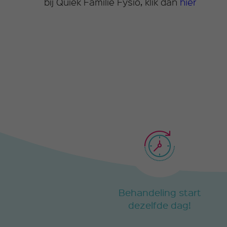
bij Quiek Familie Fysio, klik dan
hier
Behandeling start
dezelfde dag!