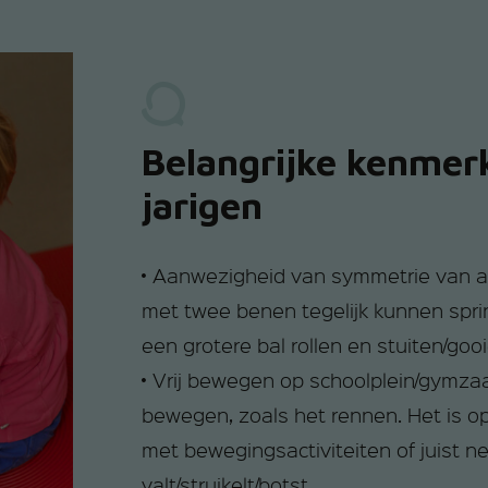
Belangrijke kenmer
jarigen
• Aanwezigheid van symmetrie van ar
met twee benen tegelijk kunnen spri
een grotere bal rollen en stuiten/goo
• Vrij bewegen op schoolplein/gymza
bewegen, zoals het rennen. Het is op
met bewegingsactiviteiten of juist n
valt/struikelt/botst.