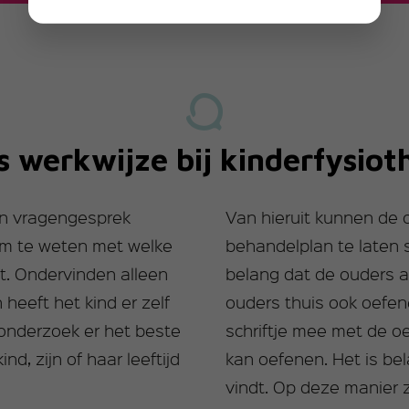
s werkwijze bij kinderfysiot
een vragengesprek
Van hieruit kunnen de
 om te weten met welke
behandelplan te laten s
t. Ondervinden alleen
belang dat de ouders ac
heeft het kind er zelf
ouders thuis ook oefene
onderzoek er het beste
schriftje mee met de oef
, zijn of haar leeftijd
kan oefenen. Het is bel
vindt. Op deze manier za