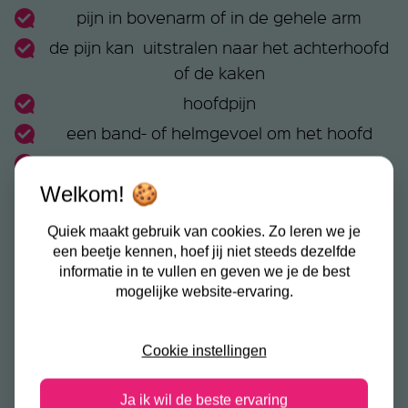
pijn in bovenarm of in de gehele arm
de pijn kan uitstralen naar het achterhoofd
of de kaken
hoofdpijn
een band- of helmgevoel om het hoofd
moeite met het over de schouders kijken
Welkom! 🍪
de nek voelt vermoeid, vooral aan het eind
van de dag
Quiek maakt gebruik van cookies. Zo leren we je
concentratieproblemen en/of
een beetje kennen, hoef jij niet steeds dezelfde
vergeetachtigheid
informatie in te vullen en geven we je de best
mogelijke website-ervaring.
Cookie instellingen
Ja ik wil de beste ervaring