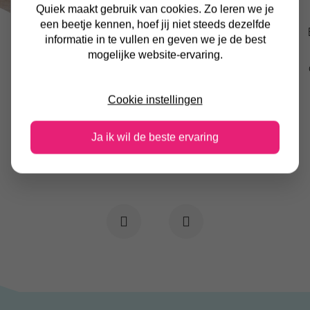
Case / lichaamshouding tiener
Quiek maakt gebruik van cookies. Zo leren we je
een beetje kennen, hoef jij niet steeds dezelfde
s
Een jongen van 12 jaar heeft vaak hoofdpijn
informatie in te vullen en geven we je de best
en pijn in zijn nek. Uit het eerste gesprek
mogelijke website-ervaring.
blijkt dat hij veel achter de computer zit en
op de bank "hangt" met zijn iPad.
Cookie instellingen
Details
Ja ik wil de beste ervaring