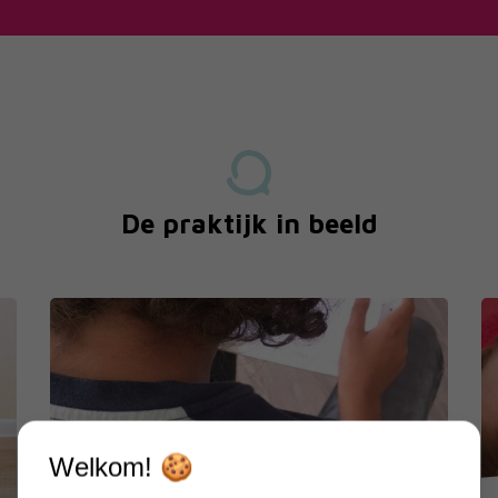
De praktijk in beeld
Welkom! 🍪