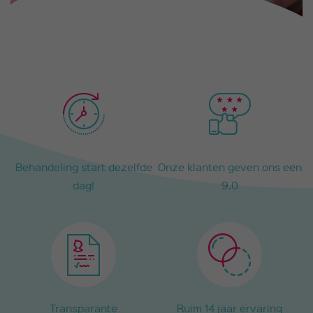
Behandeling start dezelfde
Onze klanten geven ons een
dag!
9.0
Transparante
Ruim 14 jaar ervaring