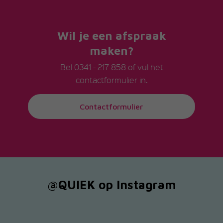
Wil je een afspraak
maken?
Bel
0341 - 217 858
of vul het
contactformulier in.
Contactformulier
@QUIEK op Instagram