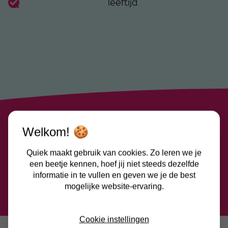
leeftijd
Welkom! 🍪
Last van vaatlijden? Maak dan een afspraak met
een van onze specialisten!
Quiek maakt gebruik van cookies. Zo leren we je
een beetje kennen, hoef jij niet steeds dezelfde
Contactformulier
informatie in te vullen en geven we je de best
mogelijke website-ervaring.
Cookie instellingen