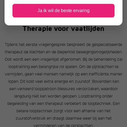
Ja ik wil de beste ervaring
Therapie voor vaatlijden
Tijdens het eerste vragengesprek bespreekt de gespecialiseerde
therapeut de klachten en de (beperkte) bewegingsmogelijkheden.
Ook wordt een een vragenlijst afgenomen. Bij de behandeling zal
looptraining een belangrijke rol spelen. Om de pijnklachten te
vermijden, gaan veel mensen namelijk op een inefficiënte manier
lopen. Dit kost veel extra energie en zuurstof. Bovendien kan
een verkeerd looppatroon blessures veroorzaken, waardoor
langdurig niet kan worden gelopen. Looptraining onder
begeleiding van een therapeut verbetert de looptechniek. Een
betere looptechniek zorgt voor een afname van het
zuurstofverbruik en draagt daarmee weer bij aan het
verminderen van de pijnklachten.