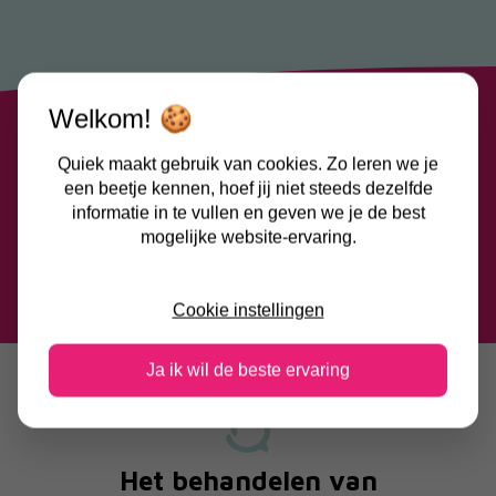
Welkom! 🍪
Vermoed je een motorische achterstand bij je
Quiek maakt gebruik van cookies. Zo leren we je
kind? Neem dan contact met ons op.
een beetje kennen, hoef jij niet steeds dezelfde
informatie in te vullen en geven we je de best
mogelijke website-ervaring.
Contactformulier
Cookie instellingen
Ja ik wil de beste ervaring
Het behandelen van