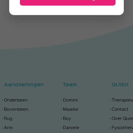
Aandoeningen
Team
QUIEK
Onderbeen
Domini
Therapie
Bovenbeen
Maaike
Contact
Rug
Boy
Over Qui
Arm
Daniele
Fysiother